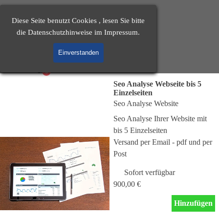
Direkt zum Seiteninhalt
SEO - 
Diese Seite benutzt Cookies , lesen Sie bitte
KAARST
die Datenschutzhinweise im Impressum.
Einverstanden
Cart:
Menü überspringen
Suchmaschinenoptimierung für Ihre Webseite
Seo Analyse Webseite bis 5
Einzelseiten
Seo Analyse Website
Seo Analyse Ihrer Website mit
bis 5 Einzelseiten
Versand per Email - pdf und per
Post
Sofort verfügbar
900,00 €
Hinzufügen