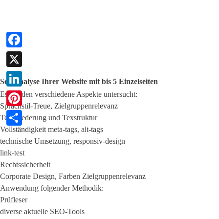
Facebook
X
Seo Analyse Ihrer Website mit bis 5 Einzelseiten
Es werden verschiedene Aspekte untersucht:
LinkedIn
Sprachstil-Treue, Zielgruppenrelevanz
Pinterest
Textgliederung und Texstruktur
Vollständigkeit meta-tags, alt-tags
Teilen
technische Umsetzung, responsiv-design
link-test
Rechtssicherheit
Corporate Design, Farben
Zielgruppenrelevanz
Anwendung folgender Methodik:
Prüfleser
diverse aktuelle SEO-Tools